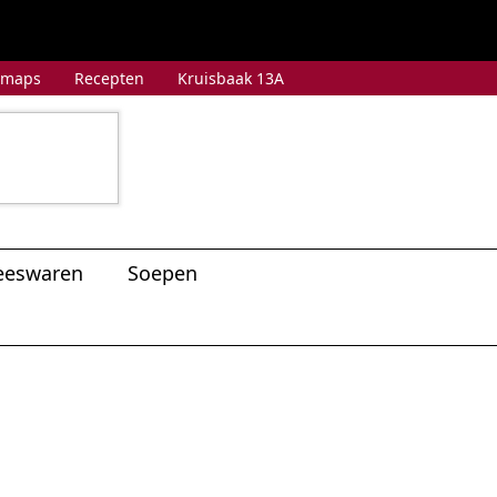
 maps
Recepten
Kruisbaak 13A
eeswaren
Soepen