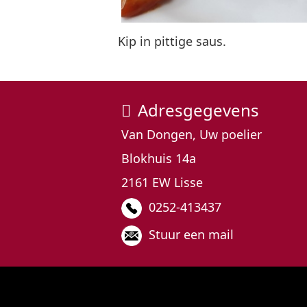
Kip in pittige saus.
Adresgegevens
Van Dongen, Uw poelier
Blokhuis 14a
2161 EW Lisse
0252-413437
Stuur een mail