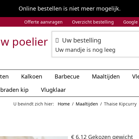
Online bestellen is niet meer mogelijk.
Offerte aanvragen
Overzicht bestelling
Google
w poelier
Uw bestelling
Uw mandje is nog leeg
iten
Kalkoen
Barbecue
Maaltijden
Vl
braden kip
Vlugklaar
U bevindt zich hier:
Home
/
Maaltijden
/
Thaise Kipcurry
€ 6.12
Gekozen gewicht